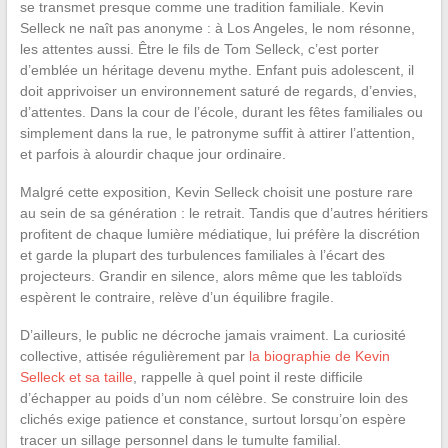
se transmet presque comme une tradition familiale. Kevin
Selleck ne naît pas anonyme : à Los Angeles, le nom résonne,
les attentes aussi. Être le fils de Tom Selleck, c’est porter
d’emblée un héritage devenu mythe. Enfant puis adolescent, il
doit apprivoiser un environnement saturé de regards, d’envies,
d’attentes. Dans la cour de l’école, durant les fêtes familiales ou
simplement dans la rue, le patronyme suffit à attirer l’attention,
et parfois à alourdir chaque jour ordinaire.
Malgré cette exposition, Kevin Selleck choisit une posture rare
au sein de sa génération : le retrait. Tandis que d’autres héritiers
profitent de chaque lumière médiatique, lui préfère la discrétion
et garde la plupart des turbulences familiales à l’écart des
projecteurs. Grandir en silence, alors même que les tabloïds
espèrent le contraire, relève d’un équilibre fragile.
D’ailleurs, le public ne décroche jamais vraiment. La curiosité
collective, attisée régulièrement par
la biographie de Kevin
Selleck et sa taille
, rappelle à quel point il reste difficile
d’échapper au poids d’un nom célèbre. Se construire loin des
clichés exige patience et constance, surtout lorsqu’on espère
tracer un sillage personnel dans le tumulte familial.