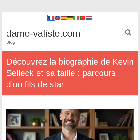
dame-valiste.com
Blog
Découvrez la biographie de Kevin
Selleck et sa taille : parcours
d’un fils de star