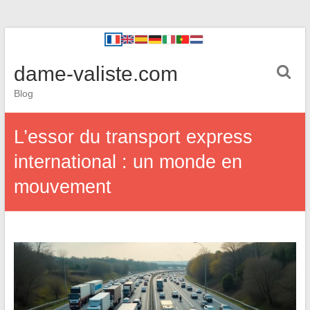
dame-valiste.com
Blog
L’essor du transport express
international : un monde en
mouvement