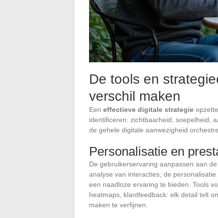
De tools en strategi
verschil maken
Een
effectieve digitale strategie
opzette
identificeren: zichtbaarheid, soepelheid
de gehele digitale aanwezigheid orchestre
Personalisatie en presta
De gebruikerservaring aanpassen aan de 
analyse van interacties, de personalisati
een naadloze ervaring te bieden. Tools v
heatmaps, klantfeedback: elk detail telt o
maken te verfijnen.