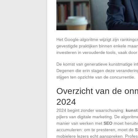
Het Google-algoritme wijzigt zijn ranking
gevestigde praktijken binnen enkele maan
investeren in verouderde tools, vaak doo
De komst van generatieve kunstmatige intel
Degenen die erin slagen deze veranderin
stijgen ten opzichte van de concurrentie.
Overzicht van de onm
2024
2024 begint zonder waarschuwing:
kunst
pijlers van digitale marketing. De algori
manier van werken met
SEO
moet heruitvi
accumuleren: om te presteren, moet de
S
mobielere lezers echt aanspreken. Profes