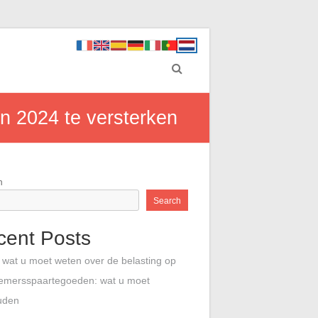
n 2024 te versterken
h
Search
cent Posts
s wat u moet weten over de belasting op
emersspaartegoeden: wat u moet
uden