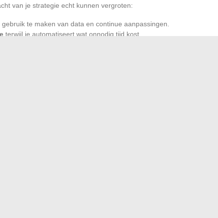
racht van je strategie echt kunnen vergroten:
 gebruik te maken van data en continue aanpassingen.
ie
terwijl je automatiseert wat onnodig tijd kost.
euwe gebruiken te anticiperen en zichtbaar te blijven op
tand in digitale zaken en evoluerende tools, kan elk bedrijf
 trouw maken en duurzaam een prominente plaats in de
spel van degenen die snel vooruitgaan en durven: het web,
 dekking voldoende?
 gevraagd wordt voor de huur bij Leclerc: bedrag en