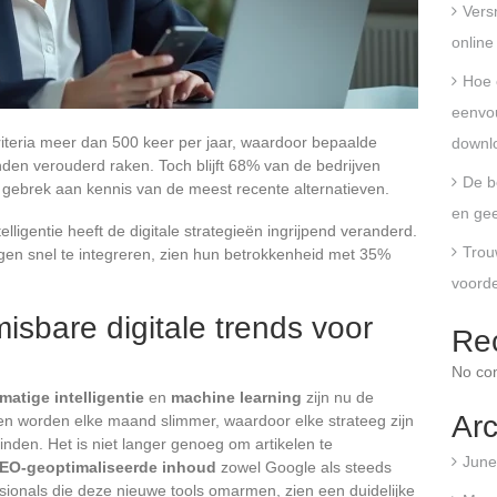
Vers
online
Hoe 
eenvo
criteria meer dan 500 keer per jaar, waardoor bepaalde
downl
den verouderd raken. Toch blijft 68% van de bedrijven
De b
r gebrek aan kennis van de meest recente alternatieven.
en gee
ligentie heeft de digitale strategieën ingrijpend veranderd.
Trou
gen snel te integreren, zien hun betrokkenheid met 35%
voorde
isbare digitale trends voor
Re
No co
matige intelligentie
en
machine learning
zijn nu de
Arc
tmen worden elke maand slimmer, waardoor elke strateeg zijn
nden. Het is niet langer genoeg om artikelen te
June
EO-geoptimaliseerde inhoud
zowel Google als steeds
sionals die deze nieuwe tools omarmen, zien een duidelijke