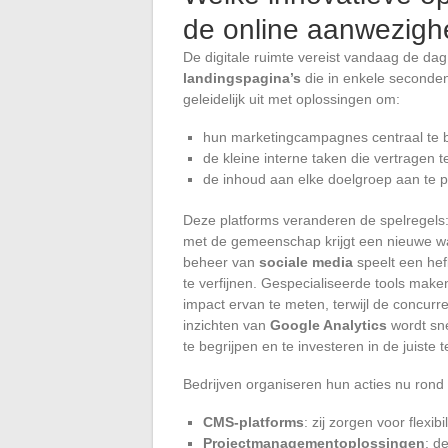
de online aanwezigh
De digitale ruimte vereist vandaag de dag
landingspagina’s
die in enkele seconden 
geleidelijk uit met oplossingen om:
hun marketingcampagnes centraal te 
de kleine interne taken die vertragen 
de inhoud aan elke doelgroep aan te 
Deze platforms veranderen de spelregels: d
met de gemeenschap krijgt een nieuwe waa
beheer van
sociale media
speelt een hef
te verfijnen. Gespecialiseerde tools mak
impact ervan te meten, terwijl de concur
inzichten van
Google Analytics
wordt sne
te begrijpen en te investeren in de juiste
Bedrijven organiseren hun acties nu rond v
CMS-platforms
: zij zorgen voor flexi
Projectmanagementoplossingen
: d