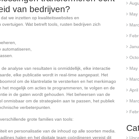
Augu
eid van bedrijven?
May
 dat we inzetten op kwaliteitswebsites en
overtuigen. Wat betreft tools, rusten bedrijven zich
Marc
Febr
beheren,
Janu
te automatiseren,
passen.
Octo
e analyse van resultaten is onmiddellijk, elke interactie
May
rde, elke publicatie wordt in real-time aangepast. Het
Marc
boomrol om de klantrelatie te versterken en het merkimago
en het mogelijk om acties te programmeren, te volgen en de
Apri
rentie in de gaten wordt gehouden. Het beheersen van de
l onmisbaar om de strategieën aan te passen, het publiek
Marc
 technische verbeterpunten.
Febr
erschillende grote families van tools:
Ca
biliteit en personalisatie van de inhoud op alle soorten media.
eadlines halen en het digitale team coördineren vereist dit
Unca