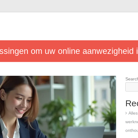
ossingen om uw online aanwezigheid i
Searc
Re
Alle
werkn
ontho