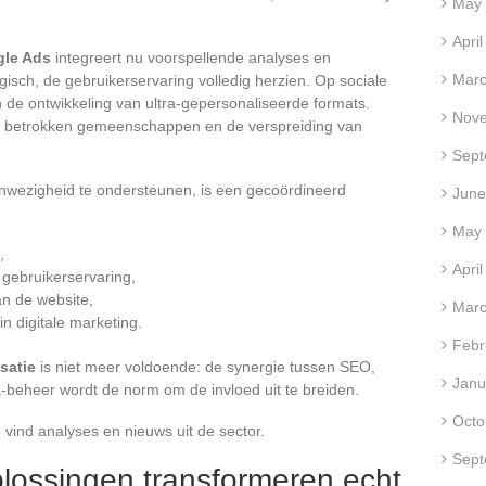
May
Apri
le Ads
integreert nu voorspellende analyses en
Marc
urgisch, de gebruikerservaring volledig herzien. Op sociale
 de ontwikkeling van ultra-gepersonaliseerde formats.
Nov
an betrokken gemeenschappen en de verspreiding van
Sept
wezigheid te ondersteunen, is een gecoördineerd
June
May
,
Apri
e gebruikerservaring,
an de website,
Marc
n digitale marketing.
Febr
satie
is niet meer voldoende: de synergie tussen SEO,
Janu
beheer wordt de norm om de invloed uit te breiden.
Octo
vind analyses en nieuws uit de sector.
Sept
lossingen transformeren echt