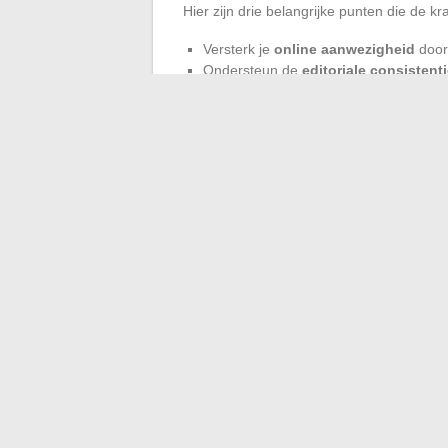
Hier zijn drie belangrijke punten die de k
Versterk je
online aanwezigheid
door
Ondersteun de
editoriale consistent
Houd een actieve monitoring aan om ni
zoekmachines.
Op het snijpunt van luisteren, gezond vers
zijn bekendheid versterken, zijn publiek
Google-resultaten nastreven. Het is het 
in 2024, beloont intelligente durf.
←
Woonverzekering en gebreken: is de
Alles wat u moet weten over de borg die
voorwaarden
→