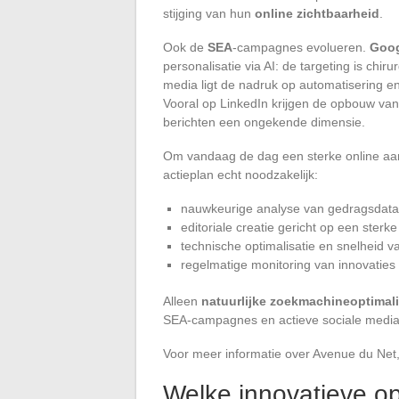
stijging van hun
online zichtbaarheid
.
Ook de
SEA
-campagnes evolueren.
Goog
personalisatie via AI: de targeting is chir
media ligt de nadruk op automatisering en
Vooral op LinkedIn krijgen de opbouw v
berichten een ongekende dimensie.
Om vandaag de dag een sterke online aan
actieplan echt noodzakelijk:
nauwkeurige analyse van gedragsdata
editoriale creatie gericht op een sterk
technische optimalisatie en snelheid v
regelmatige monitoring van innovaties i
Alleen
natuurlijke zoekmachineoptimali
SEA-campagnes en actieve sociale media-
Voor meer informatie over Avenue du Net, 
Welke innovatieve op