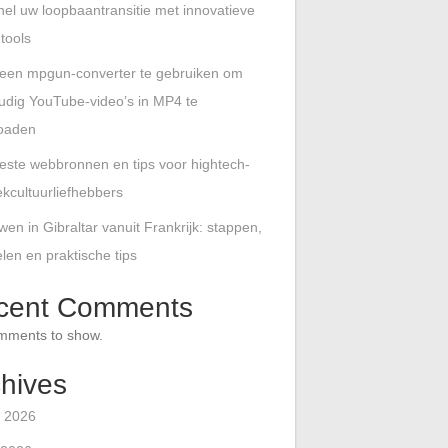
nel uw loopbaantransitie met innovatieve
 tools
een mpgun-converter te gebruiken om
udig YouTube-video’s in MP4 te
oaden
este webbronnen en tips voor hightech-
kcultuurliefhebbers
wen in Gibraltar vanuit Frankrijk: stappen,
len en praktische tips
cent Comments
mments to show.
hives
 2026