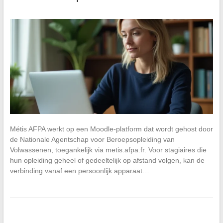
Métis AFPA werkt op een Moodle-platform dat wordt gehost door
de Nationale Agentschap voor Beroepsopleiding van
Volwassenen, toegankelijk via metis.afpa.fr. Voor stagiaires die
hun opleiding geheel of gedeeltelijk op afstand volgen, kan de
verbinding vanaf een persoonlijk apparaat…