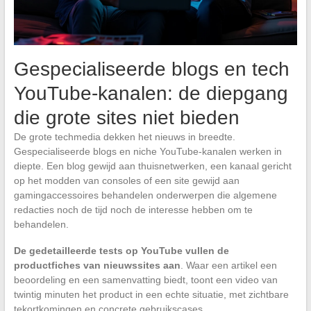
Gespecialiseerde blogs en tech
YouTube-kanalen: de diepgang
die grote sites niet bieden
De grote techmedia dekken het nieuws in breedte.
Gespecialiseerde blogs en niche YouTube-kanalen werken in
diepte. Een blog gewijd aan thuisnetwerken, een kanaal gericht
op het modden van consoles of een site gewijd aan
gamingaccessoires behandelen onderwerpen die algemene
redacties noch de tijd noch de interesse hebben om te
behandelen.
De gedetailleerde tests op YouTube vullen de
productfiches van nieuwssites aan
. Waar een artikel een
beoordeling en een samenvatting biedt, toont een video van
twintig minuten het product in een echte situatie, met zichtbare
tekortkomingen en concrete gebruikscases.