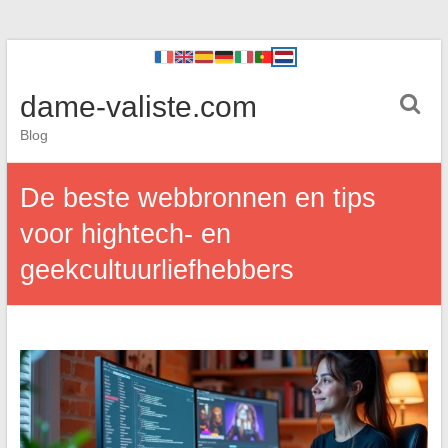
dame-valiste.com
Blog
De beste webbronnen en tips
voor hightech- en
geekcultuurliefhebbers