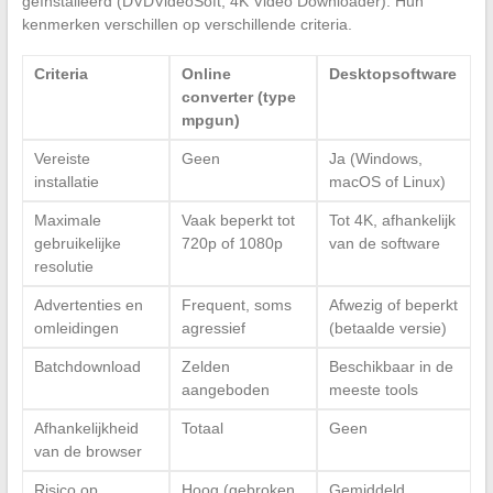
geïnstalleerd (DVDVideoSoft, 4K Video Downloader). Hun
kenmerken verschillen op verschillende criteria.
Criteria
Online
Desktopsoftware
converter (type
mpgun)
Vereiste
Geen
Ja (Windows,
installatie
macOS of Linux)
Maximale
Vaak beperkt tot
Tot 4K, afhankelijk
gebruikelijke
720p of 1080p
van de software
resolutie
Advertenties en
Frequent, soms
Afwezig of beperkt
omleidingen
agressief
(betaalde versie)
Batchdownload
Zelden
Beschikbaar in de
aangeboden
meeste tools
Afhankelijkheid
Totaal
Geen
van de browser
Risico op
Hoog (gebroken
Gemiddeld