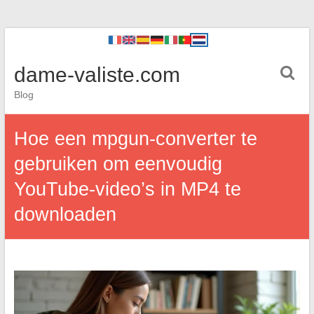
dame-valiste.com
Blog
Hoe een mpgun-converter te
gebruiken om eenvoudig
YouTube-video’s in MP4 te
downloaden