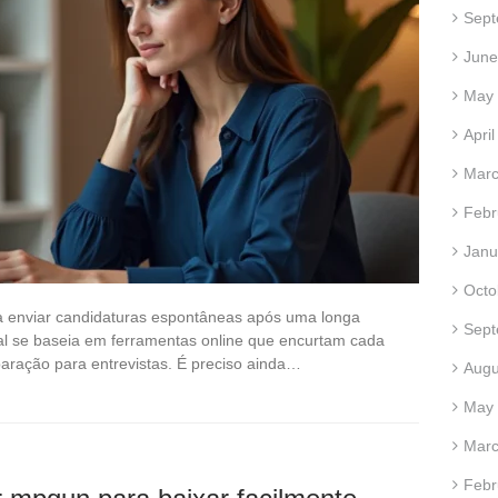
Sept
June
May
Apri
Marc
Febr
Janu
Octo
a enviar candidaturas espontâneas após uma longa
Sept
nal se baseia em ferramentas online que encurtam cada
aração para entrevistas. É preciso ainda…
Augu
May
Marc
Febr