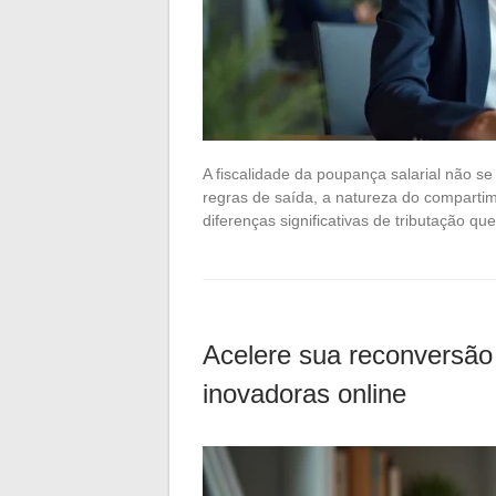
A fiscalidade da poupança salarial não s
regras de saída, a natureza do comparti
diferenças significativas de tributação q
Acelere sua reconversão 
inovadoras online