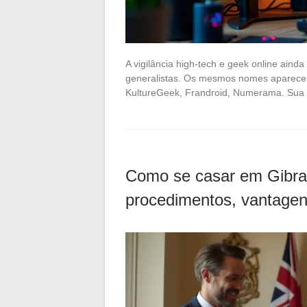
A vigilância high-tech e geek online ain
generalistas. Os mesmos nomes aparecem
KultureGeek, Frandroid, Numerama. Sua c
Como se casar em Gibral
procedimentos, vantagens