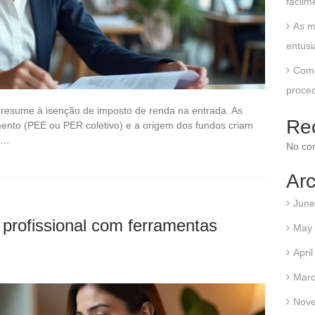
facil
As m
entusi
Como
proced
e resume à isenção de imposto de renda na entrada. As
Re
mento (PEE ou PER coletivo) e a origem dos fundos criam
ue…
No co
Arc
June
profissional com ferramentas
May
Apri
Marc
Nov