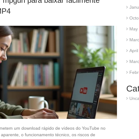
mpgun para baixar facilmente
Janu
MP4
Octo
May
Marc
Apri
Marc
Febr
Ca
Unca
ometem um download rápido de vídeos do YouTube no
 aparente, o funcionamento técnico, os riscos de