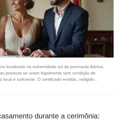
rino localizado na extremidade sul da península ibérica,
duas pessoas se unam legalmente sem condição de
local é suficiente. O certificado emitido, redigido…
casamento durante a cerimônia: