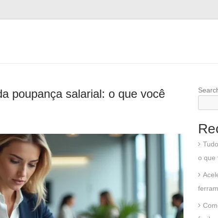
Searc
da poupança salarial: o que você
Re
Tudo
o que 
Acel
ferram
Como