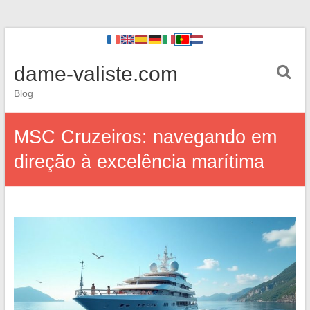
dame-valiste.com
Blog
MSC Cruzeiros: navegando em
direção à excelência marítima