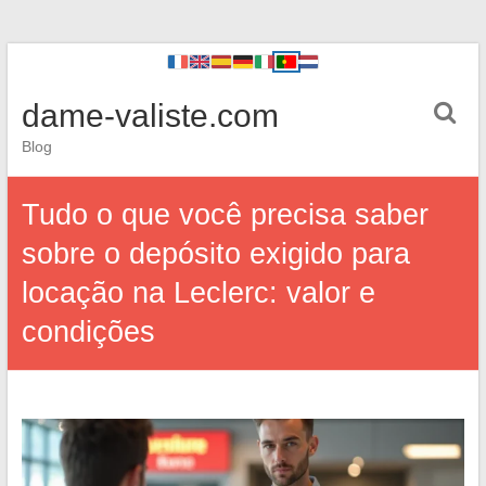
dame-valiste.com
Blog
Tudo o que você precisa saber
sobre o depósito exigido para
locação na Leclerc: valor e
condições