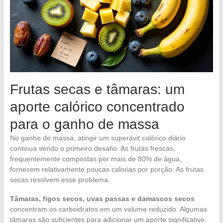
Frutas secas e tâmaras: um
aporte calórico concentrado
para o ganho de massa
No ganho de massa, atingir um superávit calórico diário
continua sendo o primeiro desafio. As frutas frescas,
frequentemente compostas por mais de 80% de água,
fornecem relativamente poucas calorias por porção. As frutas
secas resolvem esse problema.
Tâmaras, figos secos, uvas passas e damascos secos
concentram os carboidratos em um volume reduzido. Algumas
tâmaras são suficientes para adicionar um aporte significativo