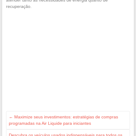
atender tanto às necessidades de energia quanto de
recuperação.
←
Maximize seus investimentos: estratégias de compras
programadas na Air Liquide para iniciantes
Descubra os veículos usados indispensáveis para todos os