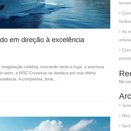
ferram
Como
facil
As m
o em direção à excelência
entusi
Como
proced
imaginação coletiva, evocando tanto a fuga, a aventura
Re
 do setor, a MSC Cruzeiros se destaca por sua oferta
xcelência. A companhia, forte…
No co
Arc
June
May
Apri