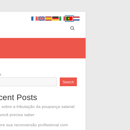
h
Search
cent Posts
 sobre a tributação da poupança salarial:
você precisa saber
ere sua reconversão profissional com