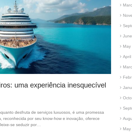
Marc
Nov
Sept
June
May
Apri
Marc
Febr
ros: uma experiência inesquecível
Janu
Octo
Sept
nquanto desfruta de serviços luxuosos, é uma promessa
a, reconhecida por seu know-how e inovação, oferece
Augu
Deixe-se seduzir por…
May