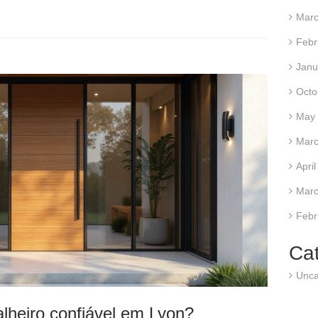
Marc
Febr
Janu
Octo
May
Marc
Apri
Marc
Febr
Ca
Unca
lheiro confiável em Lyon?