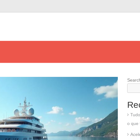
Searc
Re
Tudo
o que 
Acel