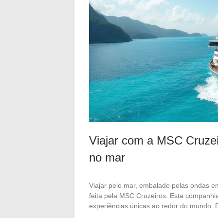
Viajar com a MSC Cruzei
no mar
Viajar pelo mar, embalado pelas ondas e
feita pela MSC Cruzeiros. Esta companhi
experiências únicas ao redor do mundo. 