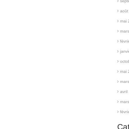
sept
août
mai 
mars
févr
janv
octo
mai 
mars
avri
mars
févr
Ca