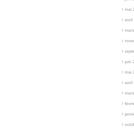
mai 
avri
mars
nove
sept
juin
mai 
avri
mars
févr
janv
octo