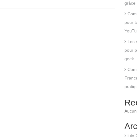
grâce 
Comm
pour t
YouTu
Les 
pour p
geek
Comm
France
pratiq
Re
Aucun 
Arc
juin