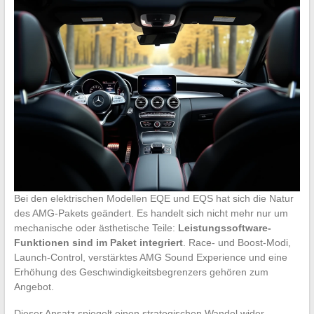
Bei den elektrischen Modellen EQE und EQS hat sich die Natur
des AMG-Pakets geändert. Es handelt sich nicht mehr nur um
mechanische oder ästhetische Teile:
Leistungssoftware-
Funktionen sind im Paket integriert
. Race- und Boost-Modi,
Launch-Control, verstärktes AMG Sound Experience und eine
Erhöhung des Geschwindigkeitsbegrenzers gehören zum
Angebot.
Dieser Ansatz spiegelt einen strategischen Wandel wider.