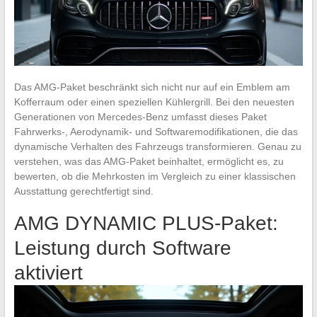
Das AMG-Paket beschränkt sich nicht nur auf ein Emblem am
Kofferraum oder einen speziellen Kühlergrill. Bei den neuesten
Generationen von Mercedes-Benz umfasst dieses Paket
Fahrwerks-, Aerodynamik- und Softwaremodifikationen, die das
dynamische Verhalten des Fahrzeugs transformieren. Genau zu
verstehen, was das AMG-Paket beinhaltet, ermöglicht es, zu
bewerten, ob die Mehrkosten im Vergleich zu einer klassischen
Ausstattung gerechtfertigt sind.
AMG DYNAMIC PLUS-Paket:
Leistung durch Software
aktiviert