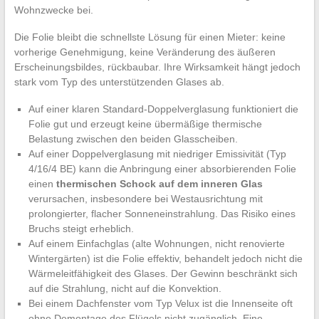
Wohnzwecke bei.
Die Folie bleibt die schnellste Lösung für einen Mieter: keine
vorherige Genehmigung, keine Veränderung des äußeren
Erscheinungsbildes, rückbaubar. Ihre Wirksamkeit hängt jedoch
stark vom Typ des unterstützenden Glases ab.
Auf einer klaren Standard-Doppelverglasung funktioniert die
Folie gut und erzeugt keine übermäßige thermische
Belastung zwischen den beiden Glasscheiben.
Auf einer Doppelverglasung mit niedriger Emissivität (Typ
4/16/4 BE) kann die Anbringung einer absorbierenden Folie
einen
thermischen Schock auf dem inneren Glas
verursachen, insbesondere bei Westausrichtung mit
prolongierter, flacher Sonneneinstrahlung. Das Risiko eines
Bruchs steigt erheblich.
Auf einem Einfachglas (alte Wohnungen, nicht renovierte
Wintergärten) ist die Folie effektiv, behandelt jedoch nicht die
Wärmeleitfähigkeit des Glases. Der Gewinn beschränkt sich
auf die Strahlung, nicht auf die Konvektion.
Bei einem Dachfenster vom Typ Velux ist die Innenseite oft
ohne Demontage des Flügels nicht zugänglich. Eine