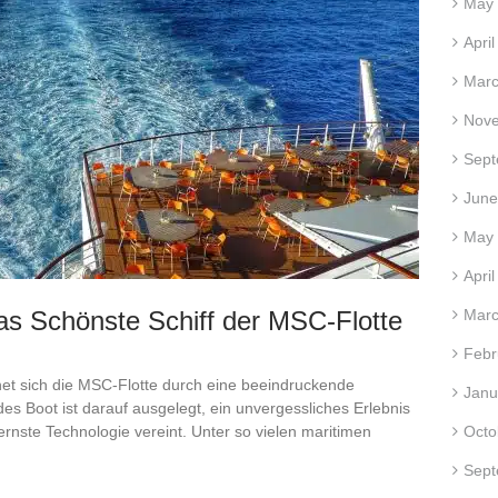
May
Apri
Marc
Nov
Sept
June
May
Apri
as Schönste Schiff der MSC-Flotte
Marc
Febr
net sich die MSC-Flotte durch eine beeindruckende
Janu
es Boot ist darauf ausgelegt, ein unvergessliches Erlebnis
rnste Technologie vereint. Unter so vielen maritimen
Octo
Sept