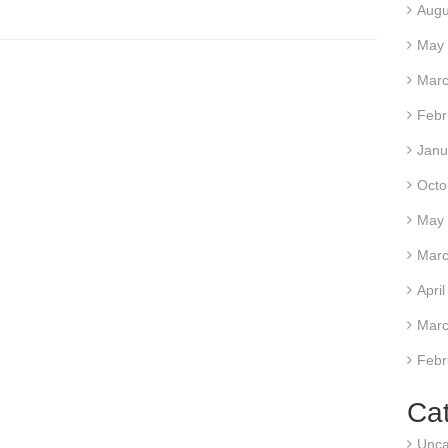
Augu
May
Marc
Febr
Janu
Octo
May
Marc
Apri
Marc
Febr
Ca
Unca