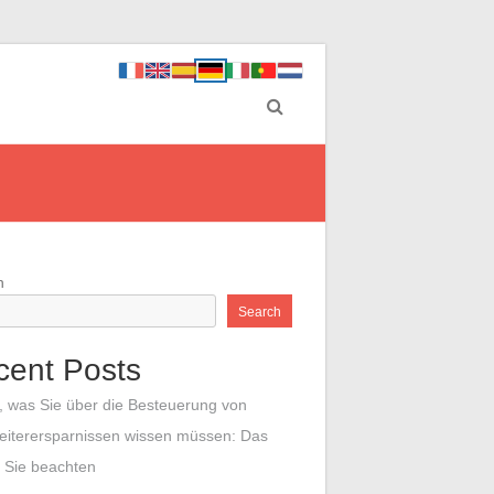
h
Search
cent Posts
s, was Sie über die Besteuerung von
eiterersparnissen wissen müssen: Das
n Sie beachten