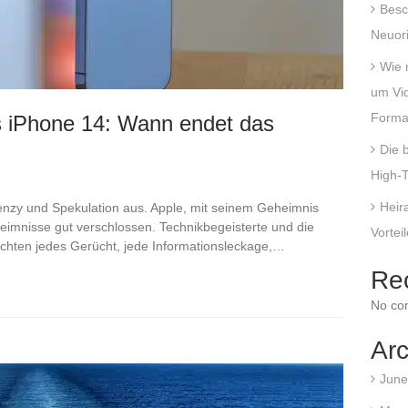
Besc
Neuori
Wie 
um Vi
Forma
s iPhone 14: Wann endet das
Die 
High-T
Heira
enzy und Spekulation aus. Apple, mit seinem Geheimnis
eimnisse gut verschlossen. Technikbegeisterte und die
Vortei
chten jedes Gerücht, jede Informationsleckage,…
Re
No co
Arc
June