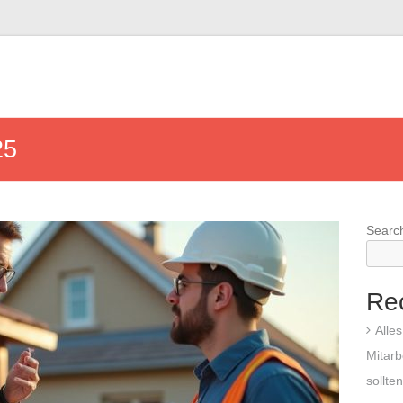
25
Searc
Re
Alle
Mitarb
sollte