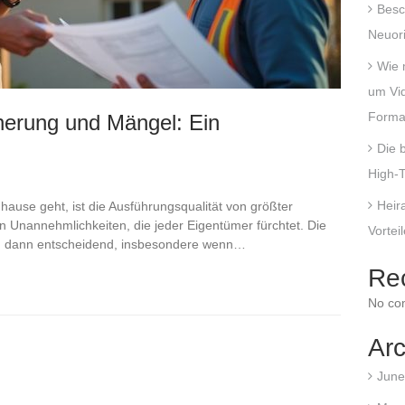
Besc
Neuori
Wie 
um Vi
Forma
erung und Mängel: Ein
Die 
High-T
Heira
ause geht, ist die Ausführungsqualität von größter
 Unannehmlichkeiten, die jeder Eigentümer fürchtet. Die
Vortei
d dann entscheidend, insbesondere wenn…
Re
No co
Arc
June