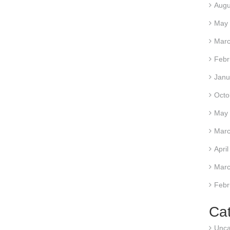
Augu
May
Marc
Febr
Janu
Octo
May
Marc
Apri
Marc
Febr
Ca
Unca