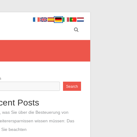
h
Search
cent Posts
s, was Sie über die Besteuerung von
eiterersparnissen wissen müssen: Das
n Sie beachten