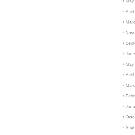
May
Apri
Marc
Nov
Sept
June
May
Apri
Marc
Febr
Janu
Octo
Sept