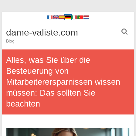
dame-valiste.com
Blog
Alles, was Sie über die
Besteuerung von
Mitarbeiterersparnissen wissen
müssen: Das sollten Sie
beachten