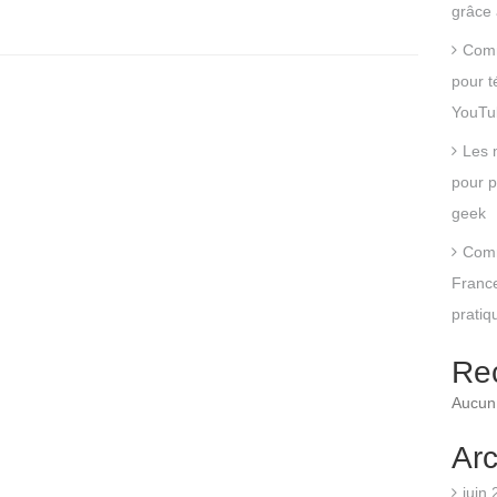
grâce 
Comm
pour t
YouTu
Les 
pour p
geek
Comm
France
pratiq
Re
Aucun 
Arc
juin