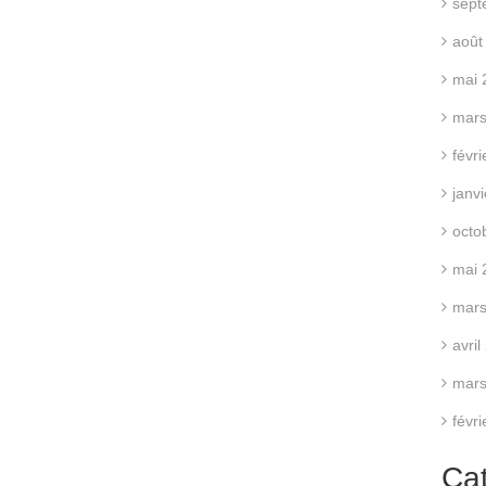
sept
août
mai 
mars
févr
janv
octo
mai 
mars
avri
mars
févr
Ca