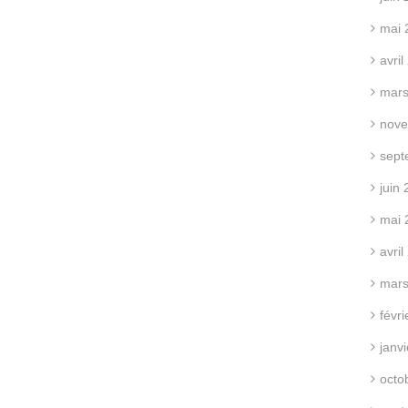
mai 
avri
mars
nove
sept
juin
mai 
avri
mars
févr
janv
octo