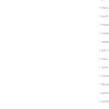
mai 
avri
mars
nove
sept
juin
mai 
avri
mars
févr
janv
octo