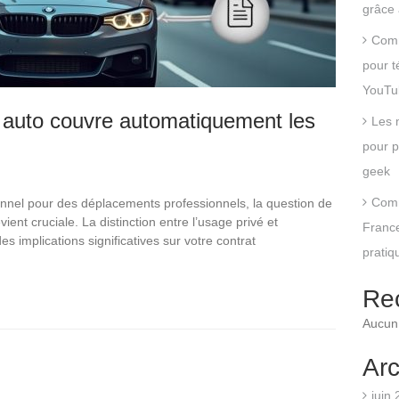
grâce 
Comm
pour t
YouTu
 auto couvre automatiquement les
Les 
pour p
geek
Comm
onnel pour des déplacements professionnels, la question de
ent cruciale. La distinction entre l’usage privé et
France
es implications significatives sur votre contrat
pratiq
Re
Aucun 
Arc
juin