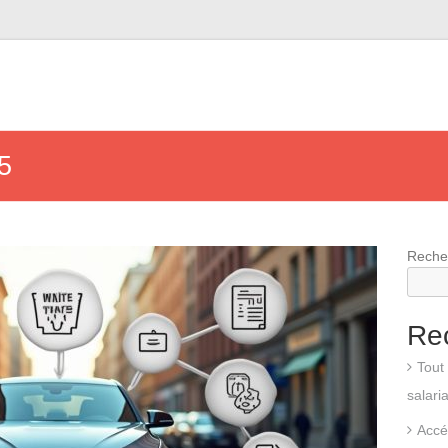
5
Reche
Re
Tout 
salari
Accé