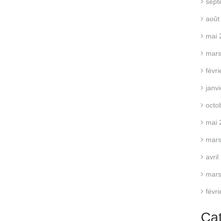
sept
août
mai 
mars
févr
janv
octo
mai 
mars
avri
mars
févr
Ca